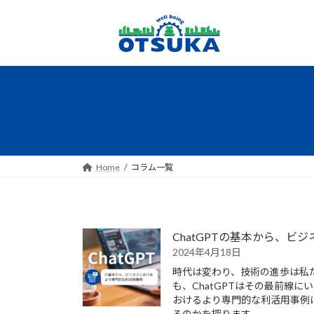
コ
ナ
ン
ビ
テ
ゲ
ン
ー
ツ
シ
へ
ョ
ス
ン
キ
に
ッ
移
プ
動
Home
コラム一覧
ChatGPTの基本から、
2024年4月18日
時代は変わり、技術の進歩は私
も、ChatGPTはその最前線に
おけるより専門的な利活用事例
るのかを探ります。