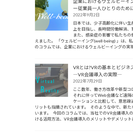
企業におけるウェルビーイ
ー従業員一人ひとりのため
2022年9月2日
日本では、少子高齢化に伴い生
上を目指し、長時間労働解消、
また、感染症の影響で私たちの
えました。 「ウェルビーイング(well-being)
のコラムでは、企業におけるウェルビーイングの実
VRとは?VRの基本とビジ
―VR会議導入の実際―
2022年7月29日
ここ数年、働き方改革や新型コ
それに伴ってWeb会議など遠隔
ケーションと比較して、意思疎
リットも指摘されています。 そのような中で、新た
います。 今回のコラムでは、当社でのVR会議導入
ける活用方法、VR会議導入のメリットやデメリット