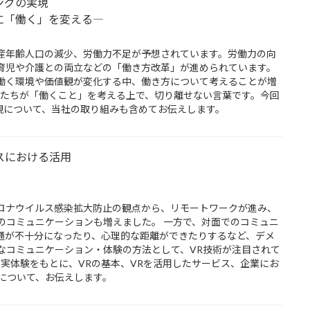
ングの実現
に「働く」を変える―
産年齢人口の減少、労働力不足が予想されています。労働力の向
育児や介護との両立などの「働き方改革」が進められています。
働く環境や価値観が変化する中、働き方について考えることが増
 」は、私たちが「働くこと」を考える上で、切り離せない言葉です。今回
現について、当社の取り組みも含めてお伝えします。
ネスにおける活用
ロナウイルス感染拡大防止の観点から、リモートワークが進み、
のコミュニケーションも増えました。 一方で、対面でのコミュニ
通が不十分になったり、心理的な距離ができたりするなど、デメ
なコミュニケーション・体験の方法として、VR技術が注目されて
の実体験をもとに、VRの基本、VRを活用したサービス、企業にお
について、お伝えします。