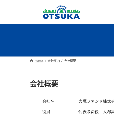
コ
ナ
ン
ビ
テ
ゲ
ン
ー
ツ
シ
へ
ョ
ス
ン
キ
に
ッ
移
プ
動
Home
会社案内
会社概要
会社概要
会社名
大塚ファンド株式
役員
代表取締役 大塚