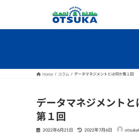
コ
ナ
ン
ビ
テ
ゲ
ン
ー
ツ
シ
へ
ョ
ス
ン
キ
に
ッ
移
プ
動
Home
コラム
データマネジメントとは何か第１回
データマネジメントと
第１回
最
2022年6月21日
2022年7月6日
otsuka
終