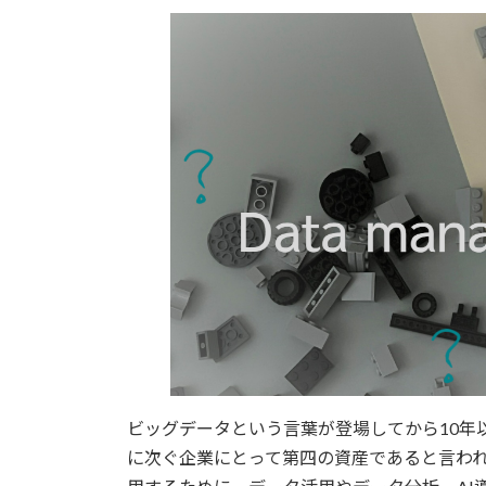
更
新
日
時
:
ビッグデータという言葉が登場してから10年
に次ぐ企業にとって第四の資産であると言わ