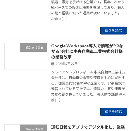
製造・販売を手がける企業です。長年にわたり
紙ベースでの製造仕様書を管理しており、職人
の勘と経験に頼った運用が続いていました。
&nbsp […]
続きを読む
Google Workspace導入で情報が“つな
IT導入支援事業
がる”会社に――中央自動車工業株式会社様
の業務改革
2025年7月29日
クライアントプロフィール 中央自動車工業株式
会社様は、自動車の販売や整備を中心に展開す
る、従業員約36名の中小企業です。少数精鋭で
運営されている同社では、情報の共有や連携が
業務の鍵を握っていました。 導入前の課題 導入
前 […]
続きを読む
運転日報をアプリでデジタル化し、業務
IT導入支援事業