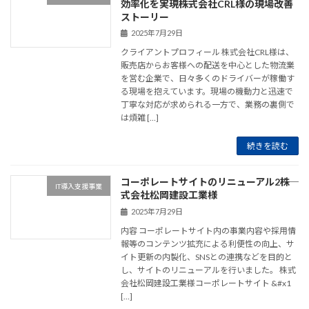
効率化を実現――株式会社CRL様の現場改善
ストーリー
2025年7月29日
クライアントプロフィール 株式会社CRL様は、
販売店からお客様への配送を中心とした物流業
を営む企業で、日々多くのドライバーが稼働す
る現場を抱えています。現場の機動力と迅速で
丁寧な対応が求められる一方で、業務の裏側で
は煩雑 […]
続きを読む
コーポレートサイトのリニューアル2――株
IT導入支援事業
式会社松岡建設工業様
2025年7月29日
内容 コーポレートサイト内の事業内容や採用情
報等のコンテンツ拡充による利便性の向上、サ
イト更新の内製化、SNSとの連携などを目的と
し、サイトのリニューアルを行いました。 株式
会社松岡建設工業様コーポレートサイト &#x1
[…]