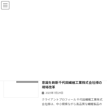
コ
ナ
ン
ビ
テ
ゲ
ン
ー
ツ
シ
へ
ョ
投稿一覧
ス
ン
キ
に
ッ
移
プ
動
Home
投稿一覧
IT導入支援事業
IT導入支援事業
仕様書のデジタル化で業務効率とコスト
IT導入支援事業
意識を刷新――千代田繊維工業株式会社様の
現場改革
2025年7月29日
クライアントプロフィール 千代田繊維工業株式
会社様は、中小規模ながら高品質な繊維製品の