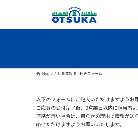
コ
ナ
ン
ビ
テ
ゲ
ン
ー
ツ
シ
へ
ョ
ス
ン
キ
に
ッ
移
プ
動
Home
仕事体験申し込みフォーム
以下のフォームにご記入いただけますようお
ご応募の受付完了後、3営業日以内に担当者よ
連絡が無い場合は、何らかの理由で情報が送
絡いただけますようお願いいたします。